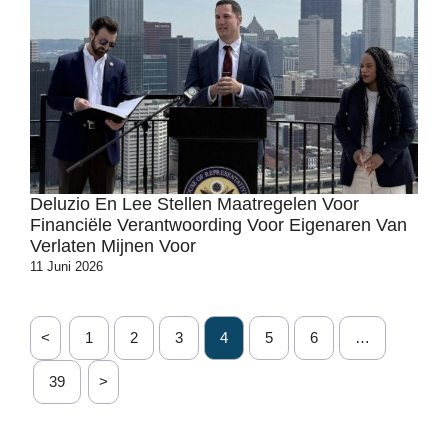
Deluzio En Lee Stellen Maatregelen Voor
Financiële Verantwoording Voor Eigenaren Van
Verlaten Mijnen Voor
11 Juni 2026
<
1
2
3
4
5
6
…
39
>