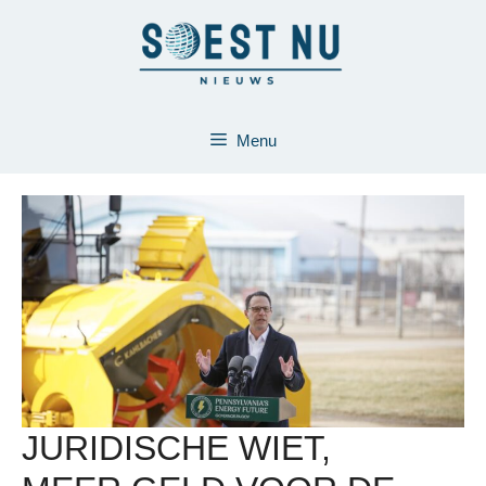
Ga
naar
de
inhoud
Menu
JURIDISCHE WIET,