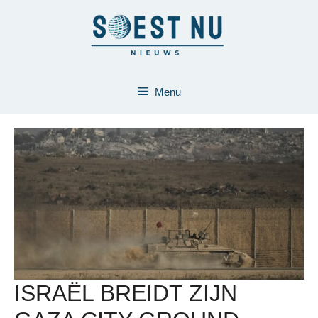
Ga
naar
de
inhoud
Menu
ISRAËL BREIDT ZIJN