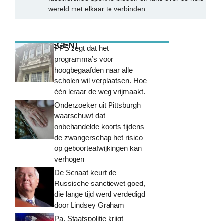
wereld met elkaar te verbinden.
MEEST RECENT
PPS zegt dat het
programma’s voor
hoogbegaafden naar alle
scholen wil verplaatsen. Hoe
één leraar de weg vrijmaakt.
Onderzoeker uit Pittsburgh
waarschuwt dat
onbehandelde koorts tijdens
de zwangerschap het risico
op geboorteafwijkingen kan
verhogen
De Senaat keurt de
Russische sanctiewet goed,
die lange tijd werd verdedigd
door Lindsey Graham
Pa. Staatspolitie krijgt