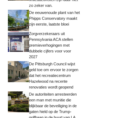
zo zeker van.
De eeuwenoude plant van het
Phipps Conservatory maakt
zijn eerste, laatste bloei
Zorgverzekeraars uit
Pennsylvania ACA stellen
premieverhogingen met
dubbele cijfers voor voor
2027
De Pittsburgh Council wijst
geld toe om ervoor te zorgen
dat het recreatiecentrum
Hazelwood na recente
renovaties wordt geopend
De autoriteiten arresteerden
een man met munitie die
blijkbaar de beveiliging in de
gaten hield op de Trump-
golfbaan in de buurt van LA