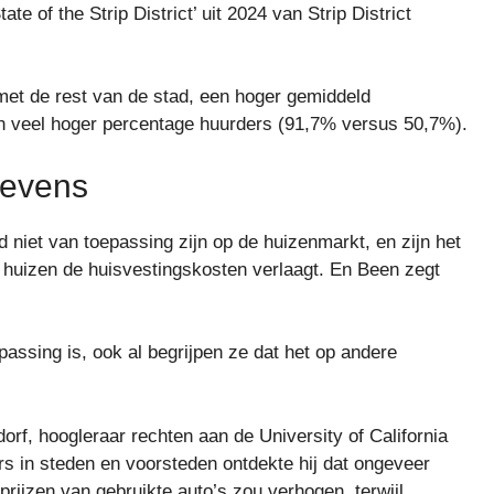
 of the Strip District’ ​​uit 2024 van Strip District
met de rest van de stad, een hoger gemiddeld
n veel hoger percentage huurders (91,7% versus 50,7%).
gevens
niet van toepassing zijn op de huizenmarkt, en zijn het
 huizen de huisvestingskosten verlaagt. En Been zegt
passing is, ook al begrijpen ze dat het op andere
rf, hoogleraar rechten aan de University of California
s in steden en voorsteden ontdekte hij dat ongeveer
rijzen van gebruikte auto’s zou verhogen, terwijl