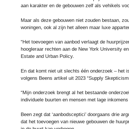
aan karakter en de gebouwen zelf als vehikels voor
Maar als deze gebouwen niet zouden bestaan, zo
woningen, ook al zijn het alleen maar luxe appart
“Het toevoegen van aanbod verlaagt de huurprijzen o
hoogleraar rechten aan de New York University en
Estate and Urban Policy.
En dat komt niet uit slechts één onderzoek – het i
volgens Beens artikel uit 2023 “Supply Skepticism
“Mijn onderzoek brengt al het bestaande onderzo
individuele buurten en mensen met lage inkomens 
Been zegt dat ‘aanbodsceptici’ doorgaans drie ar
dat het toevoegen van nieuwe gebouwen de huurpri
in de buurt kan verhogen.