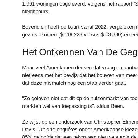
1.961 woningen opgeleverd, volgens het rapport ‘State
Neighbours.
Bovendien heeft de buurt vanaf 2022, vergeleken 
gezinsinkomen ($ 119.223 versus $ 63.380) en ee
Het Ontkennen Van De Ge
Maar veel Amerikanen denken dat vraag en aanbod 
niet eens met het bewijs dat het bouwen van meer
dat deze mismatch nog een stap verder gaat.
“Ze geloven niet dat dit op de huizenmarkt van toe
markten wel van toepassing is”, aldus Been.
Ze wijst op een onderzoek van Christopher Elmendo
Davis. Uit drie enquêtes onder Amerikaanse kiezer
85% geloofde dat een tekort aan nieuwe auto’s de p