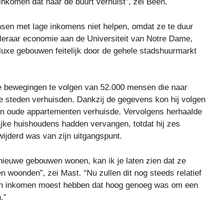
 inkomen dat naar de buurt verhuist”, zei Been.
sen met lage inkomens niet helpen, omdat ze te duur
leraar economie aan de Universiteit van Notre Dame,
luxe gebouwen feitelijk door de gehele stadshuurmarkt
 bewegingen te volgen van 52.000 mensen die naar
steden verhuisden. Dankzij de gegevens kon hij volgen
 oude appartementen verhuisde. Vervolgens herhaalde
ijke huishoudens hadden vervangen, totdat hij zes
ijderd was van zijn uitgangspunt.
 nieuwe gebouwen wonen, kan ik je laten zien dat ze
n woonden”, zei Mast. “Nu zullen dit nog steeds relatief
n inkomen moest hebben dat hoog genoeg was om een ​​
.”