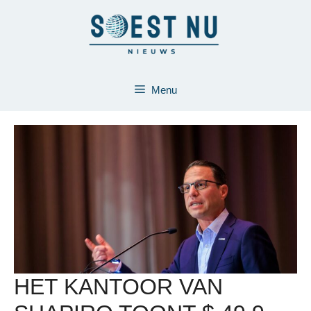
Ga
naar
de
inhoud
Menu
HET KANTOOR VAN