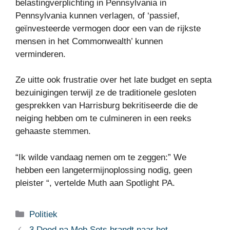
belastingverplichting in Pennsylvania in
Pennsylvania kunnen verlagen, of ‘passief,
geïnvesteerde vermogen door een van de rijkste
mensen in het Commonwealth’ kunnen
verminderen.
Ze uitte ook frustratie over het late budget en septa
bezuinigingen terwijl ze de traditionele gesloten
gesprekken van Harrisburg bekritiseerde die de
neiging hebben om te culmineren in een reeks
gehaaste stemmen.
“Ik wilde vandaag nemen om te zeggen:” We
hebben een langetermijnoplossing nodig, geen
pleister “, vertelde Muth aan Spotlight PA.
Categorieën
Politiek
3 Dood na Mob Sets brandt naar het