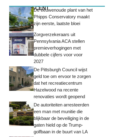
MEEST RECENT
De eeuwenoude plant van het
Phipps Conservatory maakt
zijn eerste, laatste bloei
Zorgverzekeraars uit
Pennsylvania ACA stellen
premieverhogingen met
dubbele cijfers voor voor
2027
De Pittsburgh Council wijst
geld toe om ervoor te zorgen
dat het recreatiecentrum
Hazelwood na recente
renovaties wordt geopend
De autoriteiten arresteerden
een man met munitie die
blijkbaar de beveiliging in de
gaten hield op de Trump-
golfbaan in de buurt van LA