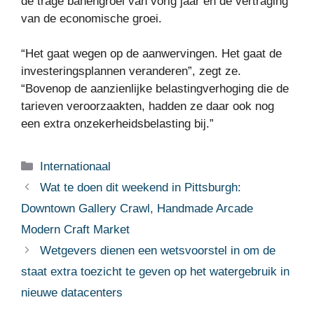
de trage banengroei van vorig jaar en de vertraging
van de economische groei.
“Het gaat wegen op de aanwervingen. Het gaat de
investeringsplannen veranderen”, zegt ze.
“Bovenop de aanzienlijke belastingverhoging die de
tarieven veroorzaakten, hadden ze daar ook nog
een extra onzekerheidsbelasting bij.”
Categorieën
Internationaal
Wat te doen dit weekend in Pittsburgh:
Downtown Gallery Crawl, Handmade Arcade
Modern Craft Market
Wetgevers dienen een wetsvoorstel in om de
staat extra toezicht te geven op het watergebruik in
nieuwe datacenters