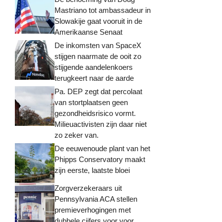
Mastriano tot ambassadeur in
Slowakije gaat vooruit in de
Amerikaanse Senaat
De inkomsten van SpaceX
stijgen naarmate de ooit zo
stijgende aandelenkoers
terugkeert naar de aarde
Pa. DEP zegt dat percolaat
van stortplaatsen geen
gezondheidsrisico vormt.
Milieuactivisten zijn daar niet
zo zeker van.
De eeuwenoude plant van het
Phipps Conservatory maakt
zijn eerste, laatste bloei
Zorgverzekeraars uit
Pennsylvania ACA stellen
premieverhogingen met
dubbele cijfers voor voor