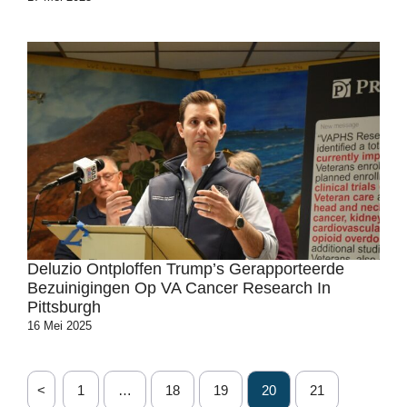
Deluzio Ontploffen Trump’s Gerapporteerde
Bezuinigingen Op VA Cancer Research In
Pittsburgh
16 Mei 2025
<
1
…
18
19
20
21