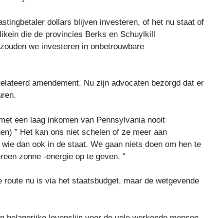
ngbetaler dollars blijven investeren, of het nu staat of
ikein die de provincies Berks en Schuylkill
m zouden we investeren in onbetrouwbare
relateerd amendement. Nu zijn advocaten bezorgd dat er
uren.
 met een laag inkomen van Pennsylvania nooit
en) ” Het kan ons niet schelen of ze meer aan
wie dan ook in de staat. We gaan niets doen om hen te
ereen zonne -energie op te geven. “
e route nu is via het staatsbudget, maar de wetgevende
en belangrijke levenslijn voor de vele werkende mensen