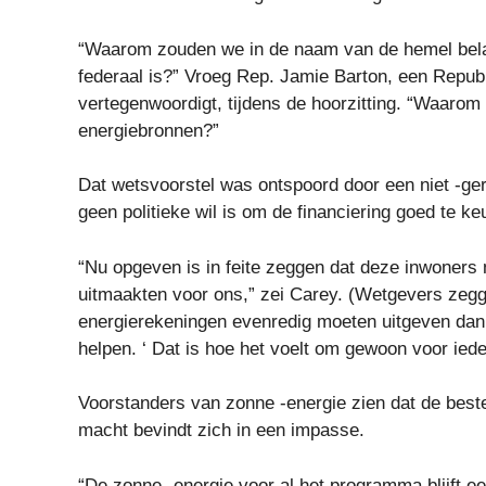
“Waarom zouden we in de naam van de hemel belasti
federaal is?” Vroeg Rep. Jamie Barton, een Republ
vertegenwoordigt, tijdens de hoorzitting. “Waaro
energiebronnen?”
Dat wetsvoorstel was ontspoord door een niet -ge
geen politieke wil is om de financiering goed te ke
“Nu opgeven is in feite zeggen dat deze inwoners
uitmaakten voor ons,” zei Carey. (Wetgevers zegg
energierekeningen evenredig moeten uitgeven dan 
helpen. ‘ Dat is hoe het voelt om gewoon voor ied
Voorstanders van zonne -energie zien dat de best
macht bevindt zich in een impasse.
“De zonne -energie voor al het programma blijft e