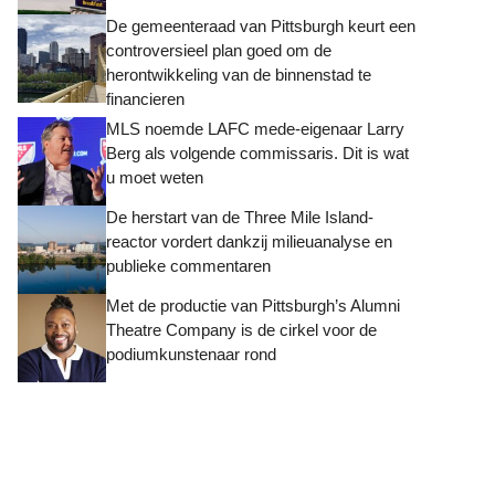
De gemeenteraad van Pittsburgh keurt een
controversieel plan goed om de
herontwikkeling van de binnenstad te
financieren
MLS noemde LAFC mede-eigenaar Larry
Berg als volgende commissaris. Dit is wat
u moet weten
De herstart van de Three Mile Island-
reactor vordert dankzij milieuanalyse en
publieke commentaren
Met de productie van Pittsburgh’s Alumni
Theatre Company is de cirkel voor de
podiumkunstenaar rond