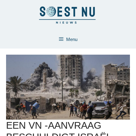
Ga
naar
de
inhoud
Menu
EEN VN -AANVRAAG