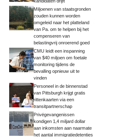
kandidaten drijft
Miljoenen van staatsgronden
zouden kunnen worden
omgeleid naar het platteland
van Pa. om te helpen bij het
compenseren van
belastingvrij onroerend goed
CMU leidt een inspanning
van $40 miljoen om foetale
monitoring tijdens de
bevalling opnieuw uit te
vinden
Personeel in de binnenstad
van Pittsburgh krijgt gratis
rittenkaarten via een
transitpartnerschap
Privégevangenissen
kondigen 1,4 miljard dollar
aan inkomsten aan naarmate
het aantal immigratiedetenties