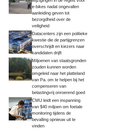
wijzigingen in de regels voor
e-bikes nadat ongevallen
aanleiding geven tot
bezorgdheid over de
veiligheid
Datacenters zijn een politieke
kwestie die de partijgrenzen
overschrijdt en kiezers naar
kandidaten drijft
Miljoenen van staatsgronden
zouden kunnen worden
omgeleid naar het platteland
van Pa. om te helpen bij het
compenseren van
belastingvrij onroerend goed
CMU leidt een inspanning
van $40 miljoen om foetale
monitoring tijdens de
bevalling opnieuw uit te
vinden