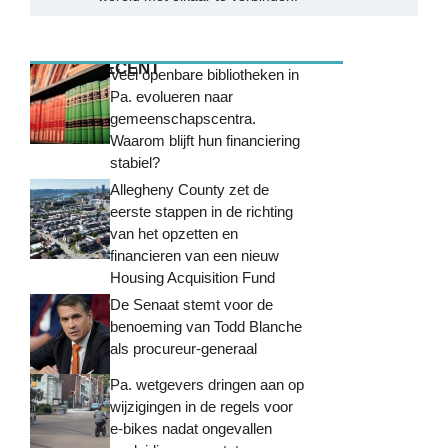
MEEST RECENT
Veel openbare bibliotheken in
Pa. evolueren naar
gemeenschapscentra.
Waarom blijft hun financiering
stabiel?
Allegheny County zet de
eerste stappen in de richting
van het opzetten en
financieren van een nieuw
Housing Acquisition Fund
De Senaat stemt voor de
benoeming van Todd Blanche
als procureur-generaal
Pa. wetgevers dringen aan op
wijzigingen in de regels voor
e-bikes nadat ongevallen