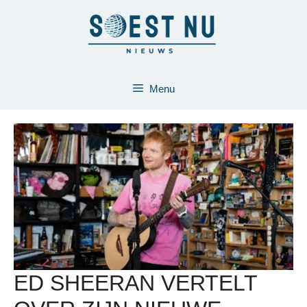
Ga
naar
de
inhoud
Menu
ED SHEERAN VERTELT