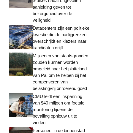
e-bikes nadat ongevallen
aanleiding geven tot
bezorgdheid over de
veiligheid
Datacenters zijn een politieke
kwestie die de partijgrenzen
overschrijdt en kiezers naar
kandidaten drijft
Miljoenen van staatsgronden
zouden kunnen worden
omgeleid naar het platteland
van Pa. om te helpen bij het
compenseren van
belastingvrij onroerend goed
CMU leidt een inspanning
van $40 miljoen om foetale
monitoring tijdens de
bevalling opnieuw uit te
vinden
Personeel in de binnenstad