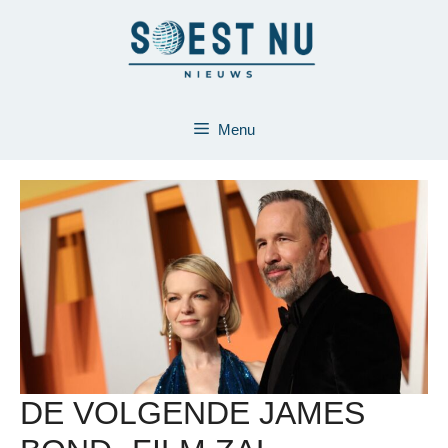
Ga
naar
de
inhoud
Menu
DE VOLGENDE JAMES