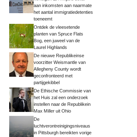
aan inkomsten aan naarmate
het aantal immigratiedetenties
toeneemt
Ontdek de vleesetende
planten van Spruce Flats
Bog, een juweel van de
Laurel Highlands
De nieuwe Republikeinse
voorzitter Weismantle van
Allegheny County wordt
geconfronteerd met
partijgekibbel
De Ethische Commissie van
het Huis zal een onderzoek
instellen naar de Republikein
Max Miller uit Ohio
De
luchtverontreinigingsniveaus
in Pittsburgh bereikten vorige