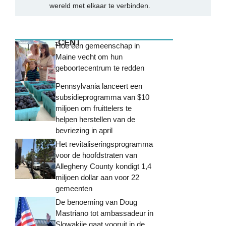
wereld met elkaar te verbinden.
MEEST RECENT
Hoe een gemeenschap in
Maine vecht om hun
geboortecentrum te redden
Pennsylvania lanceert een
subsidieprogramma van $10
miljoen om fruittelers te
helpen herstellen van de
bevriezing in april
Het revitaliseringsprogramma
voor de hoofdstraten van
Allegheny County kondigt 1,4
miljoen dollar aan voor 22
gemeenten
De benoeming van Doug
Mastriano tot ambassadeur in
Slowakije gaat vooruit in de