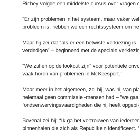
Richey volgde een middelste cursus over vragen o
“Er zijn problemen in het systeem, maar vaker wel d
probleem is, hebben we een rechtssysteem om het
Maar hij zei dat “als er een betwiste verkiezing i
verdedigen” – beginnend met de speciale verkiezing
“We zullen op de lookout zijn” voor potentiële on
vaak horen van problemen in McKeesport.”
Maar meer in het algemeen, zei hij, was hij van p
helemaal geen commissie -mensen had – “we gaan 
fondsenwervingsvaardigheden die hij heeft opgep
Bovenal zei hij: “Ik ga het vertrouwen van iedere
binnenhalen die zich als Republikein identificeert. 