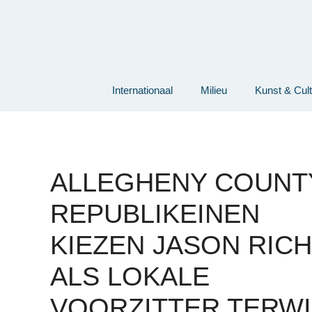
Ga
naar
de
inhoud
Internationaal
Milieu
Kunst & Cul
ALLEGHENY COUNT
REPUBLIKEINEN
KIEZEN JASON RIC
ALS LOKALE
VOORZITTER TERWI