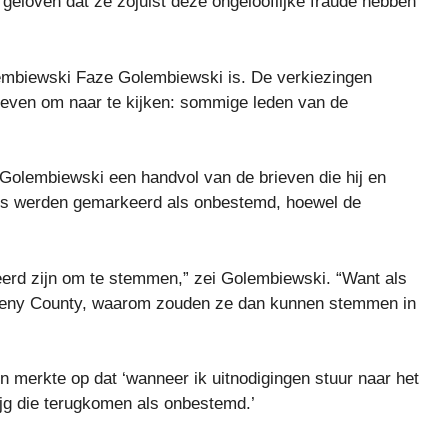
geloven dat ze zojuist deze ongelooflijke fraude hebben
Golembiewski Faze Golembiewski is. De verkiezingen
geven om naar te kijken: sommige leden van de
Golembiewski een handvol van de brieven die hij en
ers werden gemarkeerd als onbestemd, hoewel de
reerd zijn om te stemmen,” zei Golembiewski. “Want als
egheny County, waarom zouden ze dan kunnen stemmen in
n merkte op dat ‘wanneer ik uitnodigingen stuur naar het
rijg die terugkomen als onbestemd.’