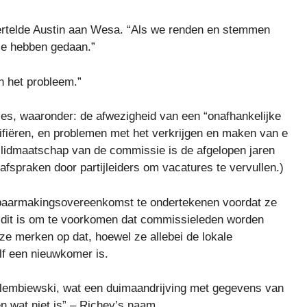
 vertelde Austin aan Wesa. “Als we renden en stemmen
ze hebben gedaan.”
n het probleem.”
ies, waaronder: de afwezigheid van een “onafhankelijke
rifiëren, en problemen met het verkrijgen en maken van e
 lidmaatschap van de commissie is de afgelopen jaren
fspraken door partijleiders om vacatures te vervullen.)
enbaarmakingsovereenkomst te ondertekenen voordat ze
dat dit is om te voorkomen dat commissieleden worden
e merken op dat, hoewel ze allebei de lokale
lf een nieuwkomer is.
 Golembiewski, wat een duimaandrijving met gegevens van
n wat niet is” – Richey’s naam.