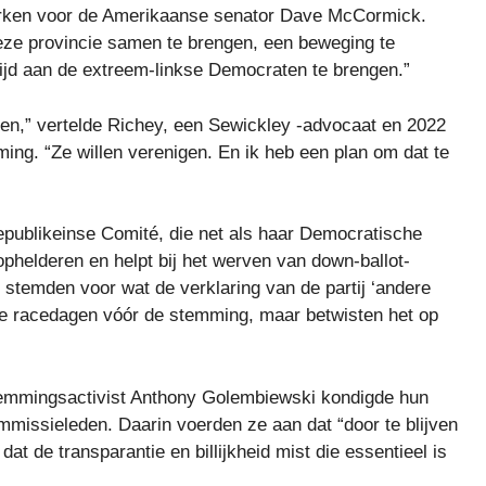
 werken voor de Amerikaanse senator Dave McCormick.
deze provincie samen te brengen, een beweging te
rijd aan de extreem-linkse Democraten te brengen.”
den,” vertelde Richey, een Sewickley -advocaat en 2022
ng. “Ze willen verenigen. En ik heb een plan om dat te
publikeinse Comité, die net als haar Democratische
 ophelderen en helpt bij het werven van down-ballot-
stemden voor wat de verklaring van de partij ‘andere
de racedagen vóór de stemming, maar betwisten het op
temmingsactivist Anthony Golembiewski kondigde hun
ommissieleden. Daarin voerden ze aan dat “door te blijven
 de transparantie en billijkheid mist die essentieel is