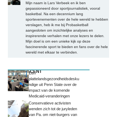
Mijn naam is Lars Verbeek en ik ben
gepassioneerd door sportjournalistiek, vooral
basketbal. Na een decennium lang
sportevenementen over de hele wereld te hebben
verslagen, heb ik me bij Probasketball
aangesloten om inzichtelijke analyses en
inspirerende verhalen met onze lezers te delen.
Mijn doel is om een unieke kijk op deze
fascinerende sport te bieden en fans over de hele
wereld met elkaar te verbinden.
MEEST RECENT
Een
plattelandsgezondheidsdesku
ndige uit Penn State over de
impact van de komende
Medicaid-veranderingen
Conservatieve activisten
wenden zich tot de juryleden
van Pa. om niet-burgers van