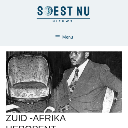
Ga
naar
de
inhoud
Menu
ZUID -AFRIKA