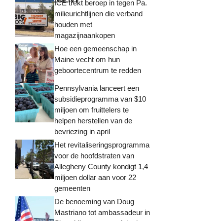
ICE trekt beroep in tegen Pa.
milieurichtlijnen die verband
houden met
magazijnaankopen
Hoe een gemeenschap in
Maine vecht om hun
geboortecentrum te redden
Pennsylvania lanceert een
subsidieprogramma van $10
miljoen om fruittelers te
helpen herstellen van de
bevriezing in april
Het revitaliseringsprogramma
voor de hoofdstraten van
Allegheny County kondigt 1,4
miljoen dollar aan voor 22
gemeenten
De benoeming van Doug
Mastriano tot ambassadeur in