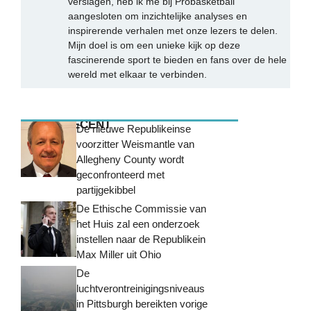
verslagen, heb ik me bij Probasketball
aangesloten om inzichtelijke analyses en
inspirerende verhalen met onze lezers te delen.
Mijn doel is om een unieke kijk op deze
fascinerende sport te bieden en fans over de hele
wereld met elkaar te verbinden.
MEEST RECENT
De nieuwe Republikeinse
voorzitter Weismantle van
Allegheny County wordt
geconfronteerd met
partijgekibbel
De Ethische Commissie van
het Huis zal een onderzoek
instellen naar de Republikein
Max Miller uit Ohio
De
luchtverontreinigingsniveaus
in Pittsburgh bereikten vorige