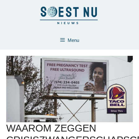
Ga
naar
de
inhoud
Menu
WAAROM ZEGGEN