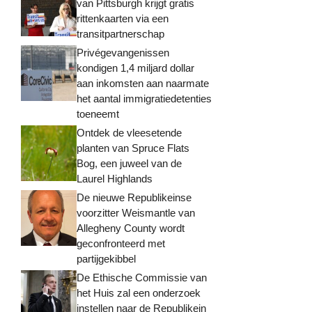
van Pittsburgh krijgt gratis
rittenkaarten via een
transitpartnerschap
Privégevangenissen
kondigen 1,4 miljard dollar
aan inkomsten aan naarmate
het aantal immigratiedetenties
toeneemt
Ontdek de vleesetende
planten van Spruce Flats
Bog, een juweel van de
Laurel Highlands
De nieuwe Republikeinse
voorzitter Weismantle van
Allegheny County wordt
geconfronteerd met
partijgekibbel
De Ethische Commissie van
het Huis zal een onderzoek
instellen naar de Republikein