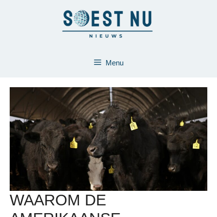
Ga
naar
de
inhoud
Menu
WAAROM DE