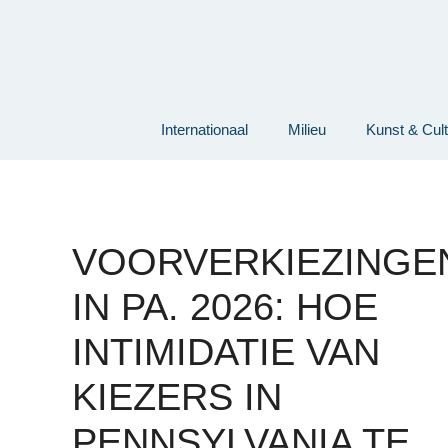
Ga
naar
de
inhoud
Internationaal
Milieu
Kunst & Cul
VOORVERKIEZINGE
IN PA. 2026: HOE
INTIMIDATIE VAN
KIEZERS IN
PENNSYLVANIA TE