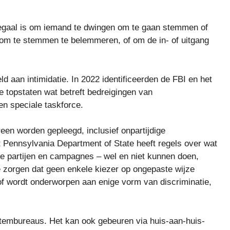
llegaal is om iemand te dwingen om te gaan stemmen of
m te stemmen te belemmeren, of om de in- of uitgang
 aan intimidatie. In 2022 identificeerden de FBI en het
e topstaten wat betreft bedreigingen van
en speciale taskforce.
een worden gepleegd, inclusief onpartijdige
et Pennsylvania Department of State heeft regels over wat
eke partijen en campagnes – wel en niet kunnen doen,
te zorgen dat geen enkele kiezer op ongepaste wijze
 of wordt onderworpen aan enige vorm van discriminatie,
p stembureaus. Het kan ook gebeuren via huis-aan-huis-