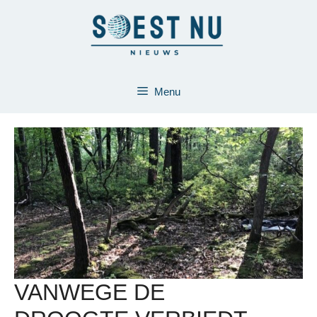
Ga
naar
de
inhoud
Menu
VANWEGE DE