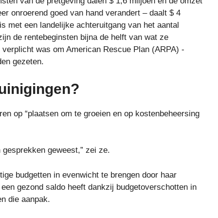
sten van de pretgeving dalen $ 1,6 miljoen en de omzet
eer onroerend goed van hand verandert – daalt $ 4
is met een landelijke achteruitgang van het aantal
jn de rentebeginsten bijna de helft van wat ze
tad verplicht was om American Rescue Plan (ARPA) -
den gezeten.
uinigingen?
eren op “plaatsen om te groeien en op kostenbeheersing
jn gesprekken geweest,” zei ze.
ige budgetten in evenwicht te brengen door haar
 een gezond saldo heeft dankzij budgetoverschotten in
n die aanpak.