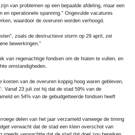
g zijn van problemen op een bepaalde afdeling, maar een
n en operationele spanning.” Ongevulde vacatures
werken, waardoor de overuren worden verhoogd.
ten”, zoals de destructieve storm op 29 april, zei
mene bewerkingen.”
uik van regenachtige fondsen om de hiaten te vullen, en
chte omstandigheden.
e kosten van de overuren koppig hoog waren gebleven,
. Vanaf 23 juli zei hij dat de stad 59% van de
zameld en 54% van de gebudgetteerde fondsen heeft
vroege delen van het jaar verzameld vanwege de timing
dget verwacht dat de stad een klein overschot van
og steeds verwachtte dat de stad dat doel zou bereiken.