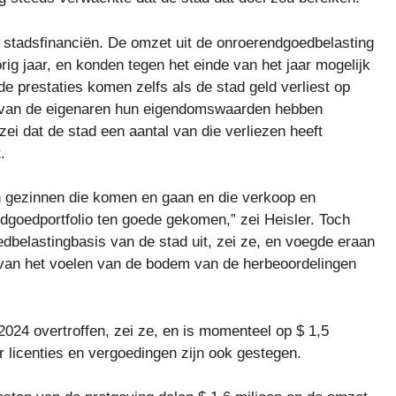
n stadsfinanciën. De omzet uit de onroerendgoedbelasting
orig jaar, en konden tegen het einde van het jaar mogelijk
de prestaties komen zelfs als de stad geld verliest op
van de eigenaren hun eigendomswaarden hebben
ei dat de stad een aantal van die verliezen heeft
.
n gezinnen die komen en gaan en die verkoop en
goedportfolio ten goede gekomen,” zei Heisler. Toch
belastingbasis van de stad uit, zei ze, en voegde eraan
rd van het voelen van de bodem van de herbeoordelingen
024 overtroffen, zei ze, en is momenteel op $ 1,5
or licenties en vergoedingen zijn ook gestegen.