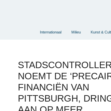
Ga
naar
de
inhoud
Internationaal
Milieu
Kunst & Cul
STADSCONTROLLE
NOEMT DE ‘PRECAIR
FINANCIËN VAN
PITTSBURGH, DRIN
AAN OP MEER