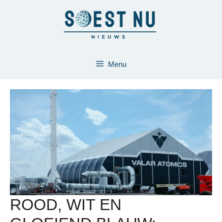
Ga
naar
de
inhoud
Menu
ROOD, WIT EN