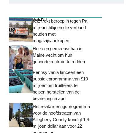
MEEST RECENT
ICE trekt beroep in tegen Pa.
milieurichtlijnen die verband
houden met
magazijnaankopen
Hoe een gemeenschap in
Maine vecht om hun
geboortecentrum te redden
Pennsylvania lanceert een
subsidieprogramma van $10
miljoen om fruittelers te
helpen herstellen van de
bevriezing in april
Het revitaliseringsprogramma
voor de hoofdstraten van
Allegheny County kondigt 1,4
miljoen dollar aan voor 22
gemeenten