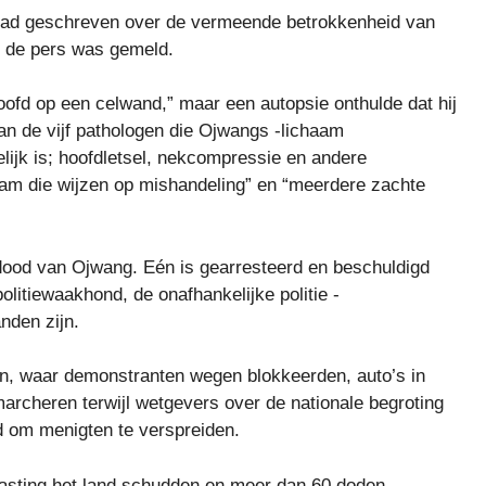
 had geschreven over de vermeende betrokkenheid van
r de pers was gemeld.
hoofd op een celwand,” maar een autopsie onthulde dat hij
an de vijf pathologen die Ojwangs -lichaam
lijk is; hoofdletsel, nekcompressie en andere
aam die wijzen op mishandeling” en “meerdere zachte
 dood van Ojwang. Eén is gearresteerd en beschuldigd
olitiewaakhond, de onafhankelijke politie -
nden zijn.
in, waar demonstranten wegen blokkeerden, auto’s in
archeren terwijl wetgevers over de nationale begroting
d om menigten te verspreiden.
lasting het land schudden en meer dan 60 doden