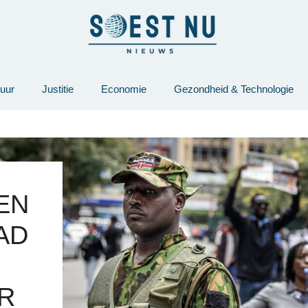
tuur
Justitie
Economie
Gezondheid & Technologie
EN
AD
E
R