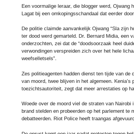
Een voormalige leraar, die blogger werd, Ojwang
Lagat bij een omkopingsschandaal dat eerder doo
De politie claimde aanvankelijk Ojwang
“Sla zijn 
ter dood werd gemarteld. Dr. Bernard Midia, een v
onderzochten, zei dat de “doodsoorzaak heel duide
verwondingen verspreiden zich over het hele lich
weefselletsels”.
Zes politieagenten hadden dienst ten tijde van de
van moord, twee blijven in het algemeen. Kenia’s p
toezichtsautoriteit,
zegt dat meer arrestaties op ha
Woede over de moord viel de straten van Nairobi 
brand stelden en probeerden op het parlement te m
debatteerden. Riot Police heeft traangas afgevuur
De onrust komt een jaar nadat protesten tegen be