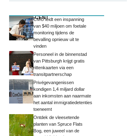
MEEST RECENT
CMU leidt een inspanning
van $40 miljoen om foetale
monitoring tijdens de
bevalling opnieuw uit te
vinden
Personeel in de binnenstad
van Pittsburgh krijgt gratis
rittenkaarten via een
transitpartnerschap
Privégevangenissen
kondigen 1,4 miljard dollar
aan inkomsten aan naarmate
het aantal immigratiedetenties
toeneemt
Ontdek de vleesetende
planten van Spruce Flats
Bog, een juweel van de