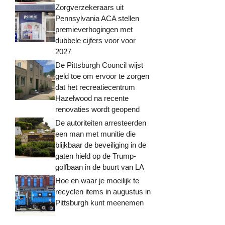
Zorgverzekeraars uit
Pennsylvania ACA stellen
premieverhogingen met
dubbele cijfers voor voor
2027
De Pittsburgh Council wijst
geld toe om ervoor te zorgen
dat het recreatiecentrum
Hazelwood na recente
renovaties wordt geopend
De autoriteiten arresteerden
een man met munitie die
blijkbaar de beveiliging in de
gaten hield op de Trump-
golfbaan in de buurt van LA
Hoe en waar je moeilijk te
recyclen items in augustus in
Pittsburgh kunt meenemen