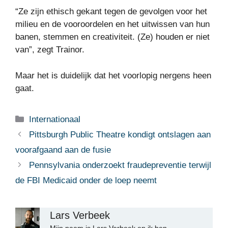
“Ze zijn ethisch gekant tegen de gevolgen voor het
milieu en de vooroordelen en het uitwissen van hun
banen, stemmen en creativiteit. (Ze) houden er niet
van”, zegt Trainor.
Maar het is duidelijk dat het voorlopig nergens heen
gaat.
Categorieën
Internationaal
Pittsburgh Public Theatre kondigt ontslagen aan
voorafgaand aan de fusie
Pennsylvania onderzoekt fraudepreventie terwijl
de FBI Medicaid onder de loep neemt
Lars Verbeek
Mijn naam is Lars Verbeek en ik ben