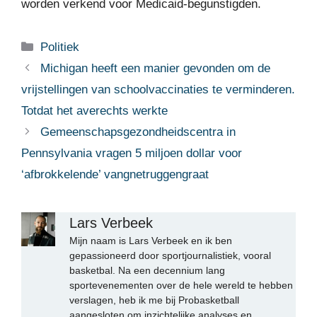
worden verkend voor Medicaid-begunstigden.
Categorieën
Politiek
Michigan heeft een manier gevonden om de
vrijstellingen van schoolvaccinaties te verminderen.
Totdat het averechts werkte
Gemeenschapsgezondheidscentra in
Pennsylvania vragen 5 miljoen dollar voor
‘afbrokkelende’ vangnetruggengraat
Lars Verbeek
Mijn naam is Lars Verbeek en ik ben
gepassioneerd door sportjournalistiek, vooral
basketbal. Na een decennium lang
sportevenementen over de hele wereld te hebben
verslagen, heb ik me bij Probasketball
aangesloten om inzichtelijke analyses en