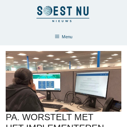
Ga
naar
de
inhoud
Menu
PA. WORSTELT MET