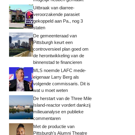
Uitbraak van diarree-
veroorzakende parasiet
gekoppeld aan Pa., nog 3
staten
De gemeenteraad van
Pittsburgh keurt een
controversieel plan goed om
de herontwikkeling van de
binnenstad te financieren
MLS noemde LAFC mede-
eigenaar Larry Berg als
volgende commissaris. Dit is
wat u moet weten
De herstart van de Three Mile
Island-reactor vordert dankzij
milieuanalyse en publieke
commentaren
Met de productie van
Pittsburgh’s Alumni Theatre