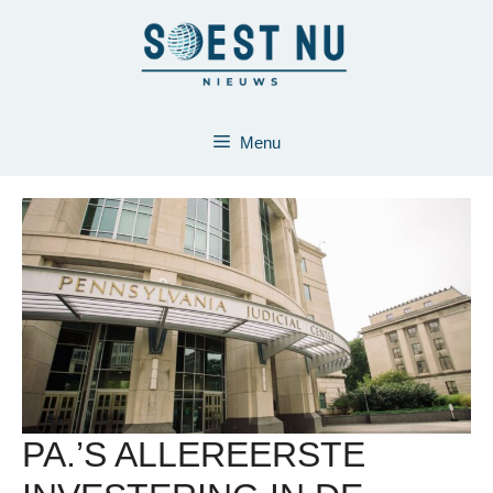
Ga
naar
de
inhoud
Menu
PA.’S ALLEREERSTE