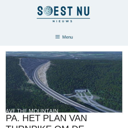
Ga
naar
de
inhoud
Menu
PA. HET PLAN VAN