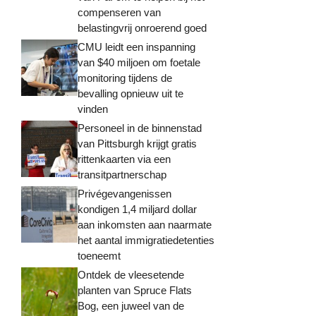
compenseren van
belastingvrij onroerend goed
CMU leidt een inspanning
van $40 miljoen om foetale
monitoring tijdens de
bevalling opnieuw uit te
vinden
Personeel in de binnenstad
van Pittsburgh krijgt gratis
rittenkaarten via een
transitpartnerschap
Privégevangenissen
kondigen 1,4 miljard dollar
aan inkomsten aan naarmate
het aantal immigratiedetenties
toeneemt
Ontdek de vleesetende
planten van Spruce Flats
Bog, een juweel van de