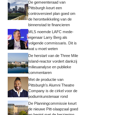
De gemeenteraad van
Pittsburgh keurt een
controversieel plan goed om
de herontwikkeling van de
binnenstad te financieren
MLS noemde LAFC mede-
eigenaar Larry Berg als
volgende commissaris. Dit is
wat u moet weten
De herstart van de Three Mile
Island-reactor vordert dankzij
milieuanalyse en publieke
commentaren
Met de productie van
Pittsburgh’s Alumni Theatre
Company is de cirkel voor de
podiumkunstenaar rond
De Planningcommissie keurt
de nieuwe Pitt-slaapzaal goed
en begint met de herziening