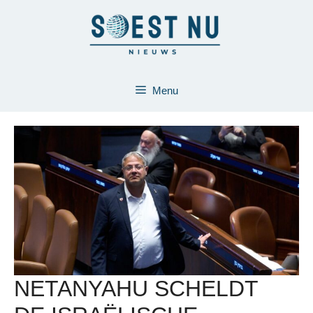
Ga
naar
de
inhoud
Menu
NETANYAHU SCHELDT