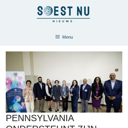
Ga
naar
de
inhoud
Menu
PENNSYLVANIA