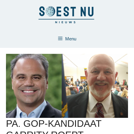
Ga
naar
de
inhoud
Menu
PA. GOP-KANDIDAAT