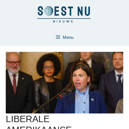
Ga
naar
de
inhoud
Menu
LIBERALE