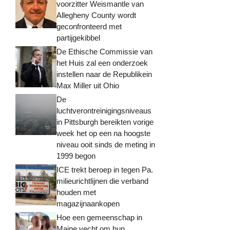
voorzitter Weismantle van
Allegheny County wordt
geconfronteerd met
partijgekibbel
De Ethische Commissie van
het Huis zal een onderzoek
instellen naar de Republikein
Max Miller uit Ohio
De
luchtverontreinigingsniveaus
in Pittsburgh bereikten vorige
week het op een na hoogste
niveau ooit sinds de meting in
1999 begon
ICE trekt beroep in tegen Pa.
milieurichtlijnen die verband
houden met
magazijnaankopen
Hoe een gemeenschap in
Maine vecht om hun