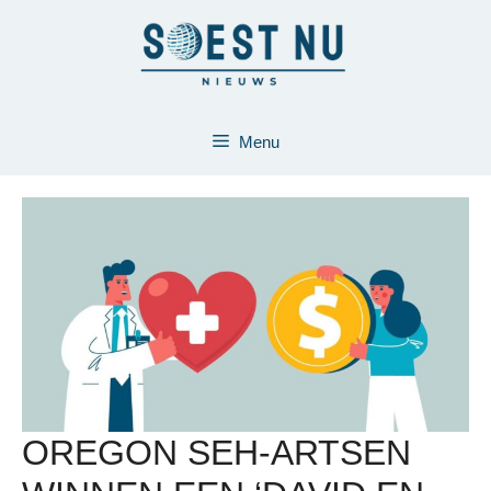
Ga
naar
de
inhoud
Menu
OREGON SEH-ARTSEN