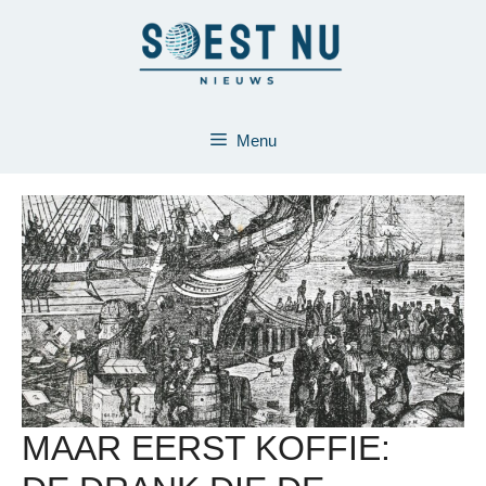
Ga
naar
de
inhoud
Menu
MAAR EERST KOFFIE: