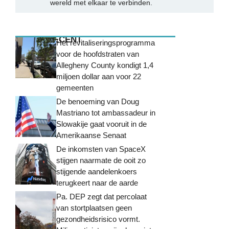
wereld met elkaar te verbinden.
MEEST RECENT
Het revitaliseringsprogramma
voor de hoofdstraten van
Allegheny County kondigt 1,4
miljoen dollar aan voor 22
gemeenten
De benoeming van Doug
Mastriano tot ambassadeur in
Slowakije gaat vooruit in de
Amerikaanse Senaat
De inkomsten van SpaceX
stijgen naarmate de ooit zo
stijgende aandelenkoers
terugkeert naar de aarde
Pa. DEP zegt dat percolaat
van stortplaatsen geen
gezondheidsrisico vormt.