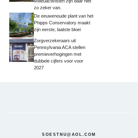
Milieuactivisten zijn daar niet
zo zeker van.
De eeuwenoude plant van het
Phipps Conservatory maakt
zijn eerste, laatste bloei
Zorgverzekeraars uit
Pennsylvania ACA stellen
premieverhogingen met
dubbele cijfers voor voor
2027
SOESTNU@AOL.COM