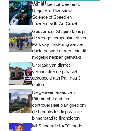
MEEST RECENT
Wat te doen dit weekend:
Reggae in Riverview,
Science of Speed ​​en
Lawrenceville Art Crawl
Gouverneur Shapiro kondigt
de vroege heropening van de
Parkway East-brug aan, en
dankt de werknemers die dit
mogelijk hebben gemaakt
Uitbraak van diarree-
veroorzakende parasiet
gekoppeld aan Pa., nog 3
staten
De gemeenteraad van
Pittsburgh keurt een
controversieel plan goed om
de herontwikkeling van de
binnenstad te financieren
MLS noemde LAFC mede-