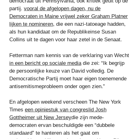
democraat uit Pennsylvania, ook kritiek geuit op de
partij.
vooral de afgelopen dagen, nu de
Democraten in Maine vrijwel zeker Graham Platner
lijken te nomineren,
die een nazi-tatoeage hadden,
als hun kandidaat om de Republikeinse Susan
Collins uit te dagen voor haar zetel in de Senaat.
Fetterman nam kennis van de verklaring van Wecht
in een bericht op sociale media
die zei: “Ik begrijp
de persoonlijke keuze van David volledig. De
Democratische Partij moet haar eigen toenemende
antisemitismeprobleem onder ogen zien.”
En afgelopen weekend verscheen The New York
Times
een opiniestuk van congreslid Josh
Gottheimer uit New Jersey
die zijn mede-
democraten ervan beschuldigde een “dubbele
standaard” te hanteren als het gaat om