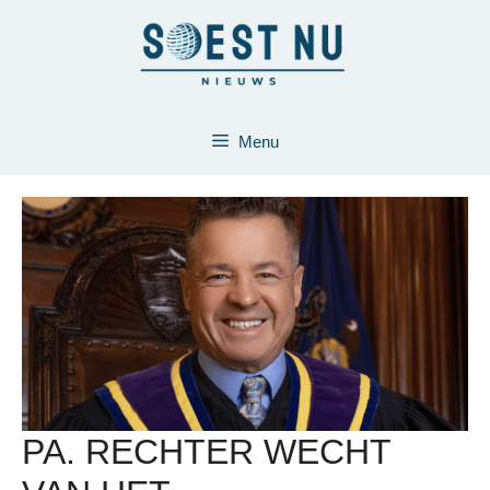
Ga
naar
de
inhoud
Menu
PA. RECHTER WECHT