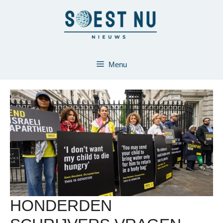
Ga
naar
de
inhoud
Menu
HONDERDEN