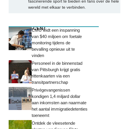
fascinerende sport te bieden en fans over de hele
wereld met elkaar te verbinden.
MEEST RECENT
CMU leidt een inspanning
van $40 miljoen om foetale
monitoring tijdens de
bevalling opnieuw uit te
vinden
Personeel in de binnenstad
van Pittsburgh krijgt gratis
rittenkaarten via een
transitpartnerschap
Privégevangenissen
kondigen 1,4 miljard dollar
aan inkomsten aan naarmate
het aantal immigratiedetenties
toeneemt
Ontdek de vleesetende