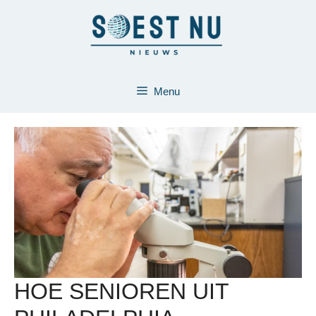
Ga
naar
de
inhoud
Menu
HOE SENIOREN UIT