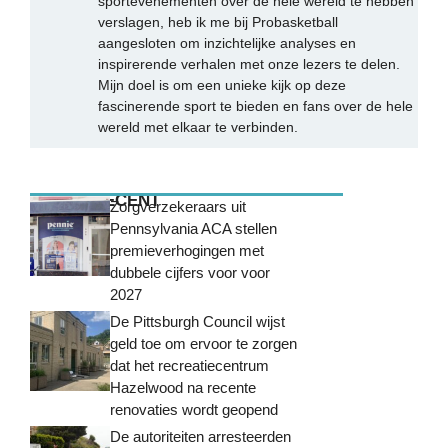
sportevenementen over de hele wereld te hebben
verslagen, heb ik me bij Probasketball
aangesloten om inzichtelijke analyses en
inspirerende verhalen met onze lezers te delen.
Mijn doel is om een unieke kijk op deze
fascinerende sport te bieden en fans over de hele
wereld met elkaar te verbinden.
MEEST RECENT
Zorgverzekeraars uit
Pennsylvania ACA stellen
premieverhogingen met
dubbele cijfers voor voor
2027
De Pittsburgh Council wijst
geld toe om ervoor te zorgen
dat het recreatiecentrum
Hazelwood na recente
renovaties wordt geopend
De autoriteiten arresteerden