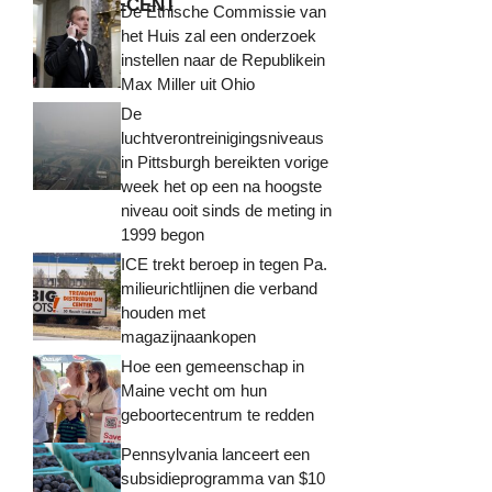
MEEST RECENT
De Ethische Commissie van
het Huis zal een onderzoek
instellen naar de Republikein
Max Miller uit Ohio
De
luchtverontreinigingsniveaus
in Pittsburgh bereikten vorige
week het op een na hoogste
niveau ooit sinds de meting in
1999 begon
ICE trekt beroep in tegen Pa.
milieurichtlijnen die verband
houden met
magazijnaankopen
Hoe een gemeenschap in
Maine vecht om hun
geboortecentrum te redden
Pennsylvania lanceert een
subsidieprogramma van $10