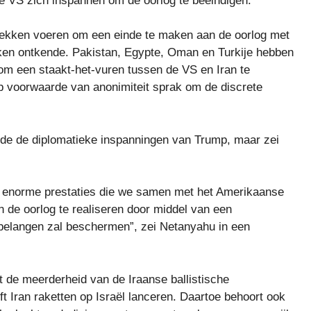
de VS zich inspannen om de oorlog te beëindigen.
rekken voeren om een ​​einde te maken aan de oorlog met
ekken ontkende. Pakistan, Egypte, Oman en Turkije hebben
m een ​​staakt-het-vuren tussen de VS en Iran te
op voorwaarde van anonimiteit sprak om de discrete
de de diplomatieke inspanningen van Trump, maar zei
de enorme prestaties die we samen met het Amerikaanse
n de oorlog te realiseren door middel van een
belangen zal beschermen”, zei Netanyahu in een
t de meerderheid van de Iraanse ballistische
jft Iran raketten op Israël lanceren. Daartoe behoort ook