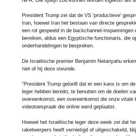
NPR. Die tijdlijn zou kunnen worden ingekort als 
President Trump zei dat de VS ‘productieve’ gesp
Iran, hoewel Iran het bestaan ​​van directe gespr
een rol gespeeld in de backchannel-inspanningen o
bereiken, aldus een Egyptische functionaris, die 
onderhandelingen te bespreken.
De Israëlische premier Benjamin Netanyahu erken
niet of hij deze steunde.
“President Trump gelooft dat er een kans is om 
leger hebben bereikt, te benutten om de doelen va
overeenkomst, een overeenkomst die onze vitale 
videotoespraak die online werd geplaatst.
Hoewel het Israëlische leger deze week zei dat he
raketwerpers heeft vernietigd of uitgeschakeld, bli