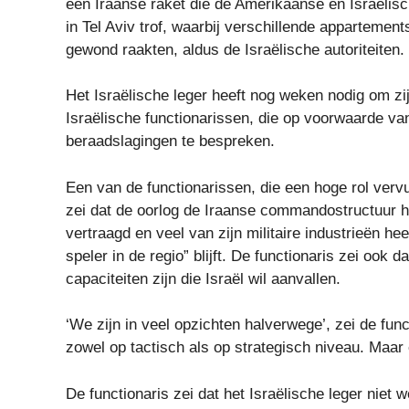
een Iraanse raket die de Amerikaanse en Israëli
in Tel Aviv trof, waarbij verschillende apparte
gewond raakten, aldus de Israëlische autoriteiten.
Het Israëlische leger heeft nog weken nodig om zi
Israëlische functionarissen, die op voorwaarde van
beraadslagingen te bespreken.
Een van de functionarissen, die een hoge rol vervul
zei dat de oorlog de Iraanse commandostructuur h
vertraagd en veel van zijn militaire industrieën hee
speler in de regio” blijft. De functionaris zei ook d
capaciteiten zijn die Israël wil aanvallen.
‘We zijn in veel opzichten halverwege’, zei de funct
zowel op tactisch als op strategisch niveau. Maar 
De functionaris zei dat het Israëlische leger niet