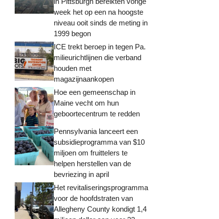
in Pittsburgh bereikten vorige
week het op een na hoogste
niveau ooit sinds de meting in
1999 begon
ICE trekt beroep in tegen Pa.
milieurichtlijnen die verband
houden met
magazijnaankopen
Hoe een gemeenschap in
Maine vecht om hun
geboortecentrum te redden
Pennsylvania lanceert een
subsidieprogramma van $10
miljoen om fruittelers te
helpen herstellen van de
bevriezing in april
Het revitaliseringsprogramma
voor de hoofdstraten van
Allegheny County kondigt 1,4