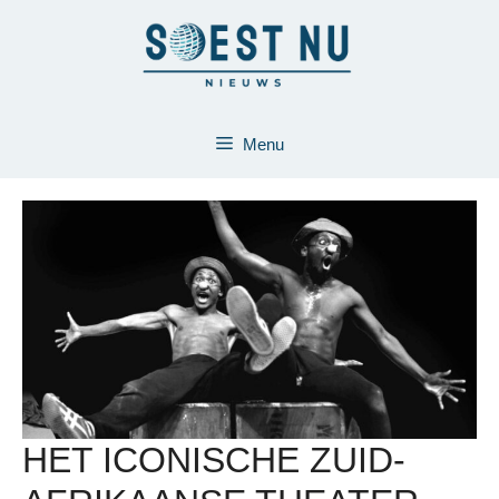
Ga
naar
de
inhoud
Menu
HET ICONISCHE ZUID-