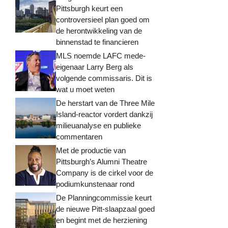
Pittsburgh keurt een
controversieel plan goed om
de herontwikkeling van de
binnenstad te financieren
MLS noemde LAFC mede-
eigenaar Larry Berg als
volgende commissaris. Dit is
wat u moet weten
De herstart van de Three Mile
Island-reactor vordert dankzij
milieuanalyse en publieke
commentaren
Met de productie van
Pittsburgh’s Alumni Theatre
Company is de cirkel voor de
podiumkunstenaar rond
De Planningcommissie keurt
de nieuwe Pitt-slaapzaal goed
en begint met de herziening