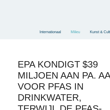
Ga
naar
de
inhoud
Internationaal
Milieu
Kunst & Cul
EPA KONDIGT $39
MILJOEN AAN PA. A
VOOR PFAS IN
DRINKWATER,
TERWIJL DE PFAS-