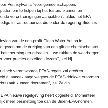
n voor Pennsylvania “voor gemeenschappen,
putten om te helpen bij het testen, plannen en
ende verontreinigingen aanpakken”, aldus het EPA-
ledige infrastructuurwet die onder de regering-Biden is
dovich van de non-profit Clean Water Action in
ld geven om de dreiging van een giftige chemische stof
 de bescherming terugdraaien… we rukken de waarborgen
 voor precies dezelfde kiezers'”, zei hij.
juridisch verantwoorde PFAS-regels zal creëren.
eid al aangeklaagd wegens de PFAS-drinkwaternormen.
chtszaak kunnen doorstaan”, zei Zeldin.
e EPA nieuwe regelgeving heeft opgesteld. Momenteel
enlijk meer besmetting toe dan de Biden-EPA-normen.