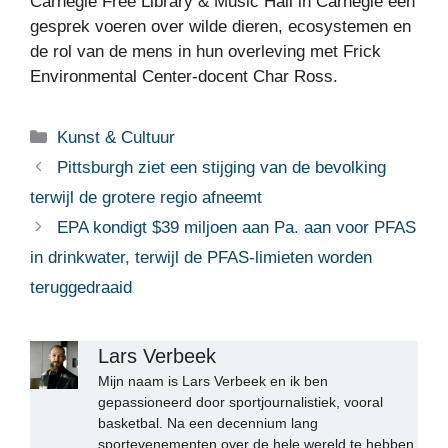
Carnegie Free Library & Music Hall in Carnegie een
gesprek voeren over wilde dieren, ecosystemen en
de rol van de mens in hun overleving met Frick
Environmental Center-docent Char Ross.
Categorieën
Kunst & Cultuur
Pittsburgh ziet een stijging van de bevolking
terwijl de grotere regio afneemt
EPA kondigt $39 miljoen aan Pa. aan voor PFAS
in drinkwater, terwijl de PFAS-limieten worden
teruggedraaid
Lars Verbeek
Mijn naam is Lars Verbeek en ik ben
gepassioneerd door sportjournalistiek, vooral
basketbal. Na een decennium lang
sportevenementen over de hele wereld te hebben