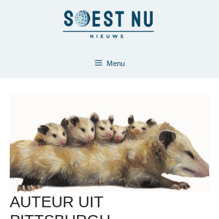
Ga
naar
de
inhoud
Menu
AUTEUR UIT